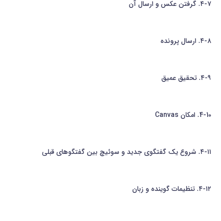
۴-۷. گرفتن عکس و ارسال آن
۴-۸. ارسال پرونده
۴-۹. تحقیق عمیق
4-10. امکان Canvas
۴-۱۱. شروع یک گفتگوی جدید و سوئیچ بین گفتگوهای قبلی
۴-۱۲. تنظیمات گوینده و زبان