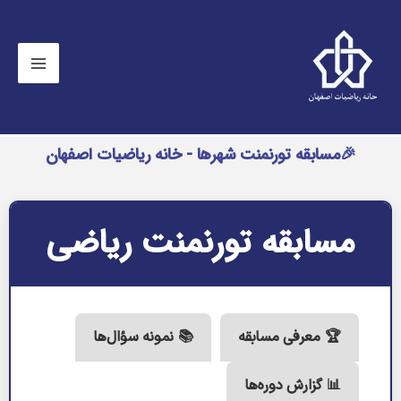
🎉مسابقه تورنمنت شهرها - خانه ریاضیات اصفهان
مسابقه تورنمنت ریاضی
🏆 معرفی مسابقه
📚 نمونه سؤال‌ها
📊 گزارش دوره‌ها