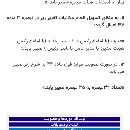
زمان با انتخابات هیأت مدیره)تغییر ‌یابد.
»
۱۱. به منظور تسهیل انجام مکاتبات تغییر زیر در تبصره ۳ ماده
۳۷ اعمال گردد:
«
عبارت (با امضاء
رئيس هيئت مديره) به (
با امضاء
رئيس
هيئت مديره یا مدیر عامل یا نایب رئیس ) تغییر یابد.»
۱۲. در صورت تصویب موارد فوق ماده ۴۴ به شرح زیر تغییر
می یابد:
«تعداد
۳۴
تبصره به ۳۵ تبصره تغییر یابد.»
ثبت‌نام دوره‌ها و عضویت
ثبت‌نام مسابقات