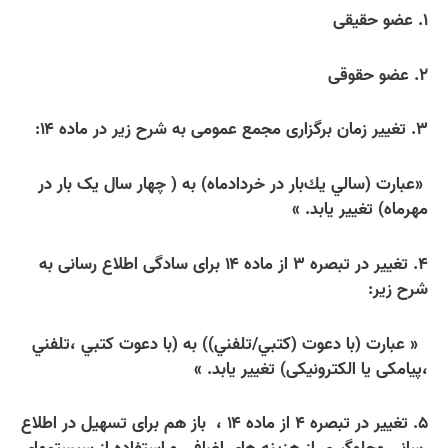
۱. عضو حقیقی
۲. عضو حقوقی
۳. تغییر زمان برگزاری مجمع عمومی به شرح زیر در ماده ۱۴:
«
عبارت (سالي يك‌بار در
خردادماه) به ( چهار سال یک بار در
مهرماه) تغییر یابد.
»
۴. تغییر در تبصره ۳ از ماده ۱۴ برای سادگی اطلاع رسانی به
شرح زیر:
« عبارت (
با دعوت (كتبي/تلفني)) به (با دعوت كتبي ،تلفني
،پیامکی یا الکترونیکی) تغییر یابد.
»
۵. تغییر در تبصره ۴ از ماده ۱۴
،
باز هم برای تسهیل در اطلاع