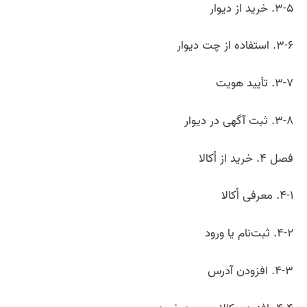
۳-۵. خرید از دیوار
۳-۶. استفاده از چت دیوار
۳-۷. تأیید هویت
۳-۸. ثبت آگهی در دیوار
فصل ۴. خرید از اُکالا
۴-۱. معرفی اُکالا
۴-۲. ثبت‌نام یا ورود
۴-۳. افزودن آدرس