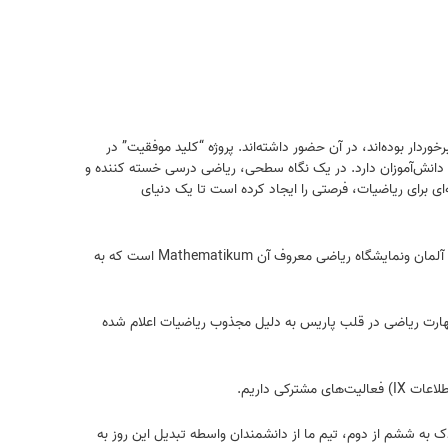
برخوردار بوده‌اند، در آن حضور داشته‌اند. پروژه “کلید موفقیت” در
ول بنیاد ملکه پائولا را برای جدیت و کیفیت پیشرفت دریافت کرده است. متاسفانه ریاضی رتبه سختی از نظر بدفهمی را در بین ۷۱ درصد دانش‌آموزان دارد. در یک نگاه سطحی، ریاضی درسی خسته کننده و
ای برای ریاضیات، فرصتی را ایجاد کرده است تا یک دنیای
بلژيک اولین کشوری نیست که مصمم به تاسیس خانه ریاضیات بوده است، این موضوع پروژه‌ای بین‌المللی بوده است. تاسیس این خانه مدیون همکاری آلمان ونمایشگاه ریاضی معروف آن Mathematikum است که به
عه یافته است که به تازگی به عنوان مکانی برای مهارت ریاضی در قلب پاریس به دلیل مجذوب ریاضیات اعلام شده
ریبا فراموش کرده‌ایم!)، خانه ریاضی (MDM) یک پینشهاد است. اولین مهد کودک به ششم از دوم، تیم ما از دانشمندان واسطه تبدیل این روز به