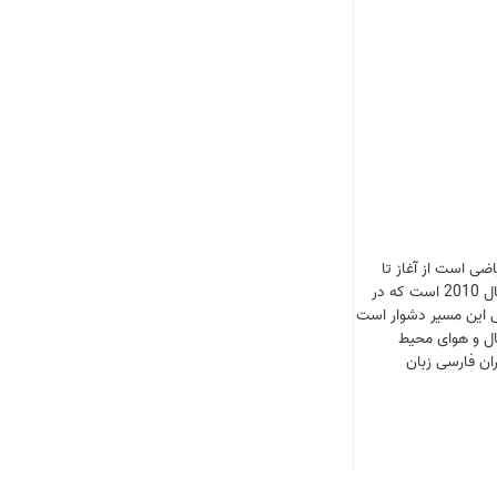
ياضی است از آغاز تا
انجام آن با همه فراز و نشيب‌هايش. نويسنده آن سدريک ويلانی (Cedric Villani) رياضيدان برجسته فرانسوی و برنده مدال فيلدز (معتبرترين جايزه رياضی) در سال 2010 است که در
طی اين مسير دشوار است
حال و هوای محيط
ران فارسی زبان