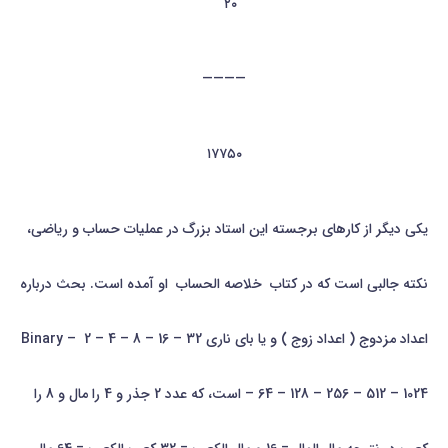
۲۰
————
۱۷۷۵۰
يکی دیگر از کارهای برجسته این استاد بزرگ در عملیات حساب و ریاضی،
نکته جالبی است که در کتاب خلاصه الحساب او آمده است. بحث درباره
اعداد مزدوج ( اعداد زوج ) و یا بای ناری Binary – 2 – 4 – 8 – 16 – 32
– 64 – 128 – 256 – 512 – 1024 است، که عدد 2 جذر و 4 را مال و 8 را