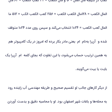
کعب در نتیجه مال المال = 16 و مال الکعب = 32 کعب الکعب = 64 مال
المال الکعب = 128مال الکعب الکعب = 256 کعب الکعب الکب = 512 ما
المال کعب الکعب = 1024 انتخاب می‌کند و سپس روی عدد 1024 متوقف
شده و آن‌را به‌نام ام یعنی مادر بکار برده که امروز در یک کامپیوتر هم
به همین ترتیب حساب می‌شود، با این تفاوت که بجای کلمه ام آن‌را یک
بایت یا بیت می‌گویند.
از ديگر کارهاي جالب او تقسیم صحیح و طریقه مهندسی آب زاینده رود
به محله‌ها و باغات شهر اصفهان بود. او با محاسبه دقیق و بدست آوردن