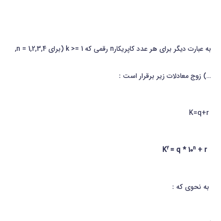
به عبارت دیگر برای هر عدد كاپریكارn رقمی كه k >= 1 (برای n = 1,2,3,4,
…) زوج معادلات زیر برقرار است :
K=q+r
۲
n
K
= q * 10
+ r
به نحوی كه :